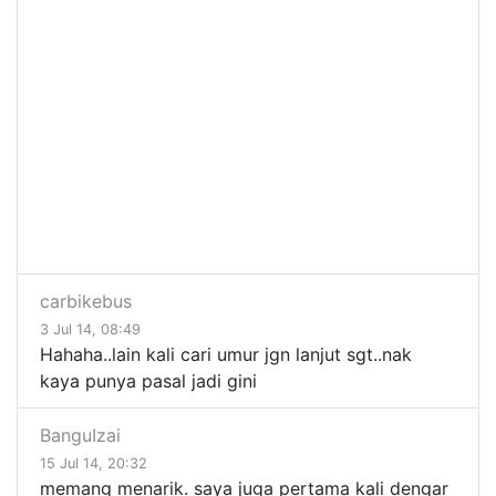
carbikebus
3 Jul 14, 08:49
Hahaha..lain kali cari umur jgn lanjut sgt..nak
kaya punya pasal jadi gini
BanguIzai
15 Jul 14, 20:32
memang menarik. saya juga pertama kali dengar